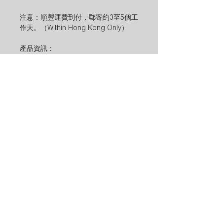
注意：順豐運費到付，郵寄約3至5個工
作天。（Within Hong Kong Only）
產品資訊：
尺寸：長 16 CM
產地：日本
日本品牌：TOKAI