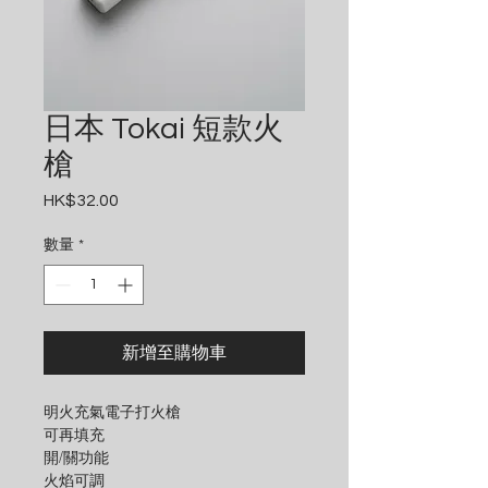
日本 Tokai 短款火
槍
HK$32.00
價
格
數量
*
新增至購物車
明火充氣電子打火槍
可再填充
開/關功能
火焰可調