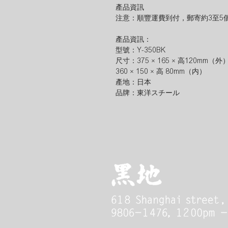
產品資訊
注意：順豐運費到付，郵寄約3至5個工作天。
產品資訊：
型號：Y-350BK
尺寸：375 × 165 × 高120mm（外
360 × 150 × 高 80mm（内）
產地：日本
品牌：東洋スチール