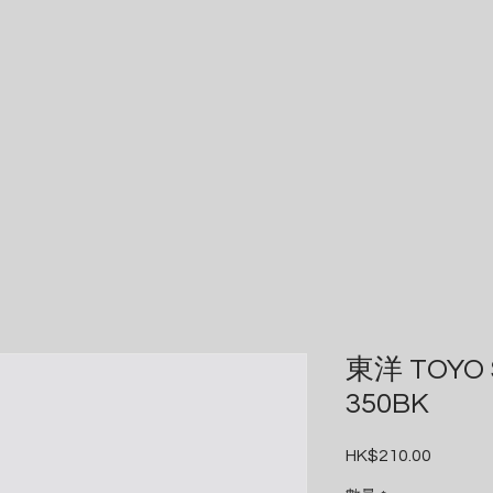
東洋 TOYO 
350BK
HK$210.00
價
格