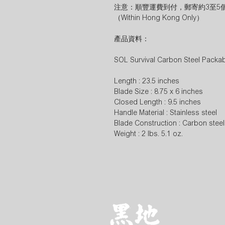
注意：順豐運費到付，郵寄約3至5
（Within Hong Kong Only）
產品資料：
SOL Survival Carbon Steel Pack
Length : 23.5 inches
Blade Size : 8.75 x 6 inches
Closed Length : 9.5 inches
Handle Material : Stainless steel
Blade Construction : Carbon steel
Weight : 2 lbs. 5.1 oz.